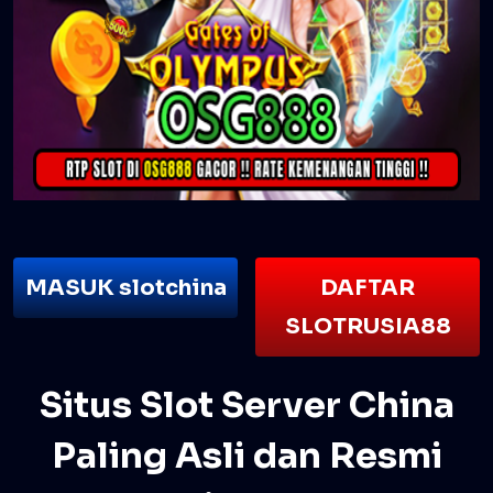
MASUK slotchina
DAFTAR
SLOTRUSIA88
Situs Slot Server China
Paling Asli dan Resmi